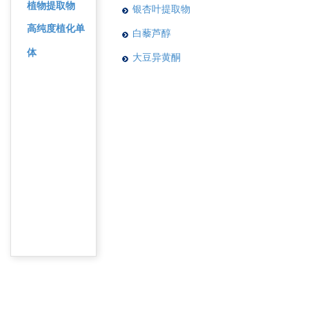
植物提取物
银杏叶提取物
高纯度植化单
白藜芦醇
体
大豆异黄酮