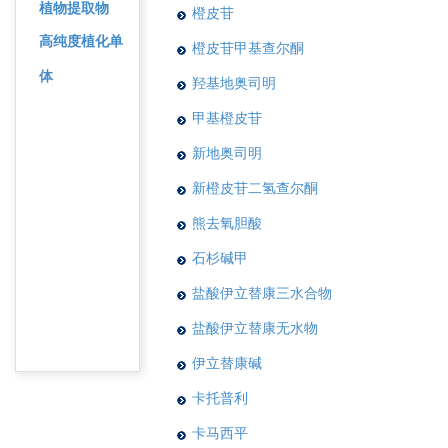
植物提取物
橙皮苷
高纯度植化单
橙皮苷甲基查尔酮
体
羟基地奥司明
甲基橙皮苷
新地奥司明
新橙皮苷二氢查尔酮
熊去氧胆酸
石杉碱甲
盐酸伊立替康三水合物
盐酸伊立替康无水物
伊立替康碱
卡托普利
卡马西平